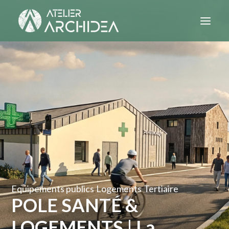
PROJETS
ATELIER
CONTACT
Equipements publics
Logements
Tertiaire
,
,
POLE SANTÉ &
LOGEMENTS | La