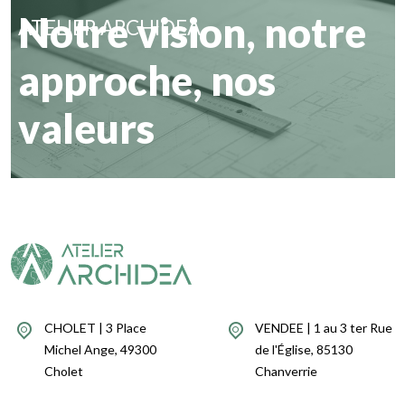
Notre vision, notre
ATELIER ARCHIDEA
approche, nos
valeurs
CHOLET | 3 Place
VENDEE | 1 au 3 ter Rue
Michel Ange, 49300
de l'Église, 85130
Cholet
Chanverrie