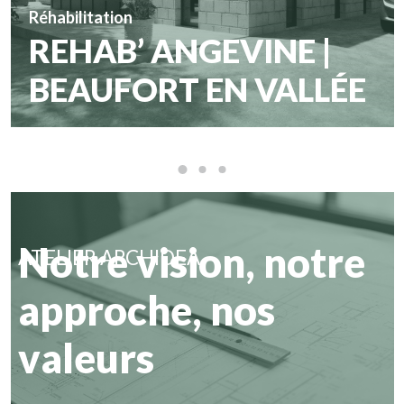
Réhabilitation
REHAB’ ANGEVINE |
BEAUFORT EN VALLÉE
Notre vision, notre
ATELIER ARCHIDEA
approche, nos
valeurs