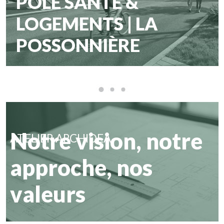
POLE SANTÉ &
LOGEMENTS | LA
POSSONNIÈRE
Notre vision, notre
ATELIER ARCHIDEA
approche, nos
valeurs