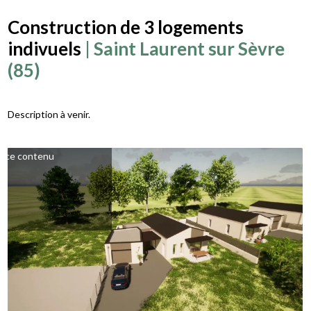
Construction de 3 logements
indivuels
| Saint Laurent sur Sèvre
(85)
Description à venir.
er les cookies marketing
er ce contenu