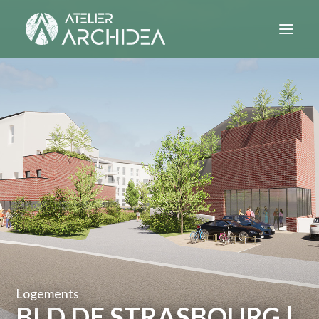
PROJETS
ATELIER
CONTACT
Logements
BLD DE STRASBOURG |