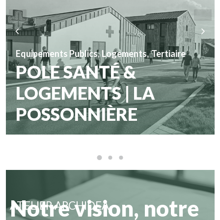
Equipements Publics
,
Logements
,
Tertiaire
POLE SANTÉ &
LOGEMENTS | LA
POSSONNIÈRE
Notre vision, notre
ATELIER ARCHIDEA